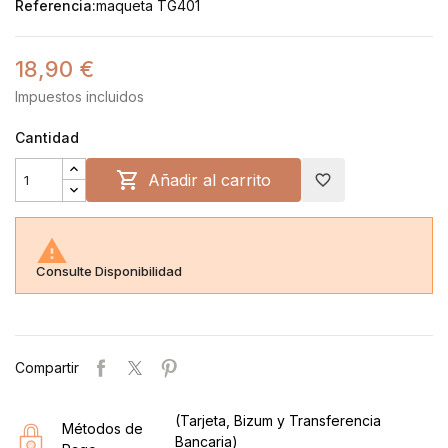
Referencia:
maqueta TG401
18,90 €
Impuestos incluidos
Cantidad

Añadir al carrito
favorite_border

Consulte Disponibilidad
Compartir
(Tarjeta, Bizum y Transferencia
Métodos de
Bancaria)