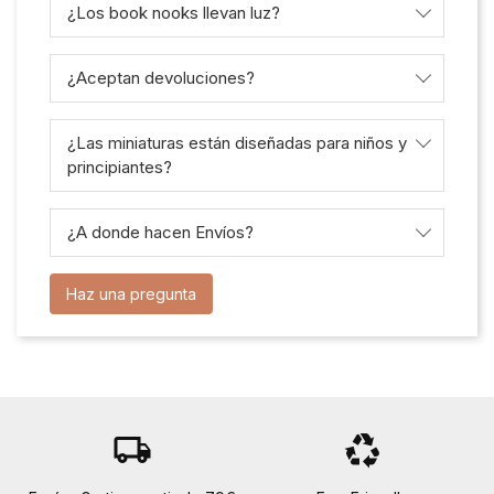
¿Los book nooks llevan luz?
¿Aceptan devoluciones?
¿Las miniaturas están diseñadas para niños y
principiantes?
¿A donde hacen Envíos?
Haz una pregunta
local_shipping
recycling