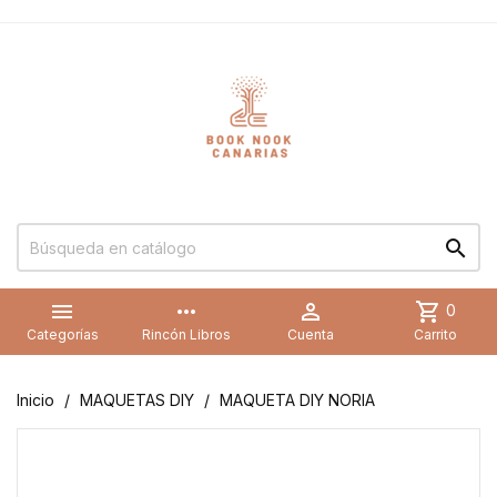


more_horiz

shopping_cart
0
Categorías
Rincón Libros
Cuenta
Carrito
Inicio
MAQUETAS DIY
MAQUETA DIY NORIA