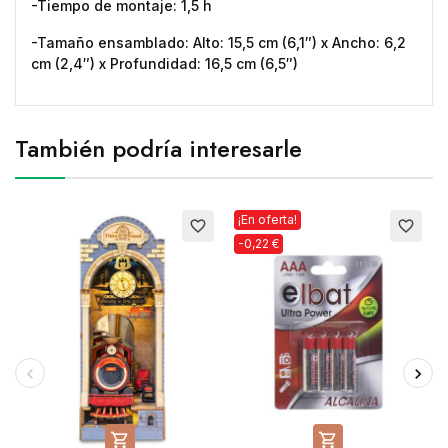
-Tiempo de montaje: 1,5 h
-Tamaño ensamblado: Alto: 15,5 cm (6,1″) x Ancho: 6,2
cm (2,4″) x Profundidad: 16,5 cm (6,5″)
También podría interesarle
¡En oferta!
favorite_border
favorite_border
-0,22 €

