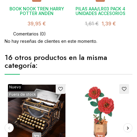
BOOK NOOK TREN HARRY
PILAS AAA/LR03 PACK 4
POTTER ANDÉN
UNIDADES ACCESORIOS
39,95 €
1,61 €
1,39 €
Comentarios (0)
No hay reseñas de clientes en este momento.
16 otros productos en la misma
categoría:
Nuevo
favorite_border
favorite_border
Fuera de stock