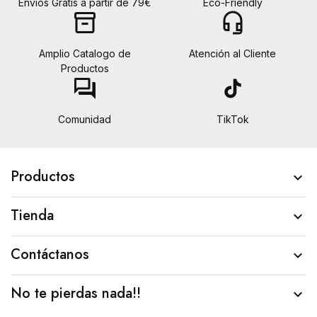
Envíos Gratis a partir de 79€
Eco-Friendly
inventory_2
headset_mic
Amplio Catalogo de
Atención al Cliente
Productos
forum
tiktok
Comunidad
TikTok
Productos

Tienda

Contáctanos

No te pierdas nada!!
