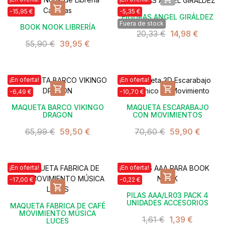

-15,95 €
-5,35 €
FIGURAS ANGEL GIRÁLDEZ
Fuera de stock
BOOK NOOK LIBRERÍA
20,33 €
14,98 €
55,90 €
39,95 €
¡En oferta!
¡En oferta!


-6,49 €
-10,70 €
MAQUETA BARCO VIKINGO
MAQUETA ESCARABAJO
DRAGON
CON MOVIMIENTOS
65,99 €
59,50 €
70,60 €
59,90 €
¡En oferta!
¡En oferta!

-17,00 €
-0,22 €

PILAS AAA/LR03 PACK 4
UNIDADES ACCESORIOS
MAQUETA FABRICA DE CAFÉ
MOVIMIENTO MÚSICA
1,61 €
1,39 €
LUCES