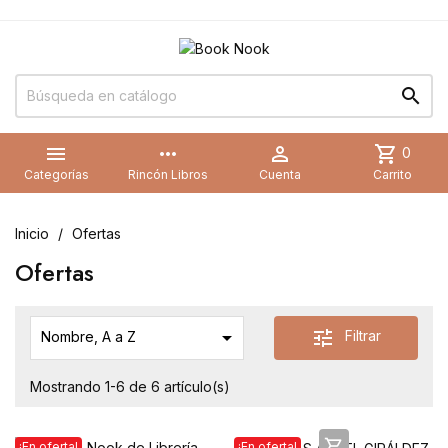


more_horiz

shopping_cart
0
Categorías
Rincón Libros
Cuenta
Carrito
Inicio
Ofertas
Ofertas

tune
Filtrar
Nombre, A a Z
Mostrando 1-6 de 6 artículo(s)

¡En oferta!
¡En oferta!