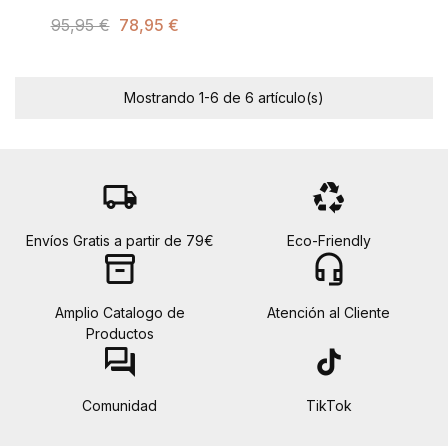
95,95 €
78,95 €
Mostrando 1-6 de 6 artículo(s)
local_shipping
recycling
Envíos Gratis a partir de 79€
Eco-Friendly
inventory_2
headset_mic
Amplio Catalogo de
Atención al Cliente
Productos
forum
tiktok
Comunidad
TikTok