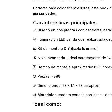
Perfecto para colocar entre libros, este
book n
manualidades.
Características principales
📐
Diseño en dos plantas
con escaleras, barand
💡
Iluminación LED cálida
que realza cada det
🧩
Kit de montaje DIY
(hazlo tú mismo)
🧠
Nivel avanzado
– ideal para mayores de 14
⏳
Tiempo de montaje aproximado:
8–10 horas
🧩
Piezas:
~888
📏
Dimensiones:
23 x 17 x 23 cm aprox.
🪵
Materiales:
madera cortada con láser + deta
Ideal como: