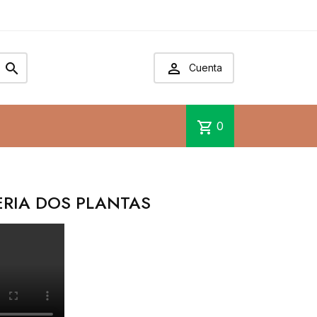


Cuenta
shopping_cart
0
ERIA DOS PLANTAS