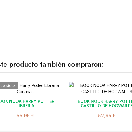
este producto también compraron:
 de stock


OOK NOOK HARRY POTTER
BOOK NOOK HARRY POTT
LIBRERIA
CASTILLO DE HOGWART
55,95 €
52,95 €