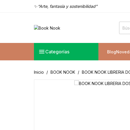
✨
“Arte, fantasía y sostenibilidad”
✨
“Magia en tu estantería”
✨
“El rincón donde nacen los sueños”
✨
“Arte, fantasía y sostenibilidad”
✨
“Magia en tu estantería”

Categorías
Blog
Noved
Inicio
BOOK NOOK
BOOK NOOK LIBRERIA D