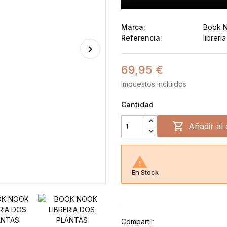
Marca:
Book N
Referencia:
libreri
69,95 €
Impuestos incluidos
Cantidad

Añadir al 

En Stock
Compartir