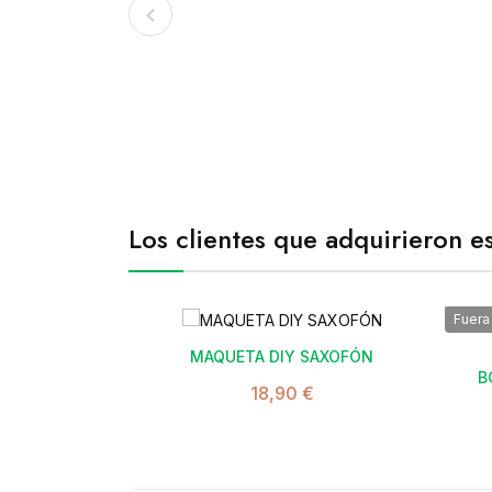
Los clientes que adquirieron 
Fuera

MAQUETA DIY SAXOFÓN
B
18,90 €