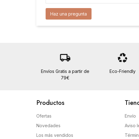
Haz una pregunta
local_shipping
recycling
Envíos Gratis a partir de
Eco-Friendly
79€
Productos
Tien
Ofertas
Envío
Novedades
Aviso l
Los más vendidos
Términ