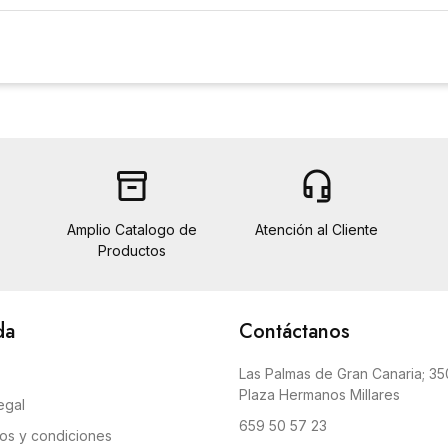
inventory_2
headset_mic
Amplio Catalogo de
Atención al Cliente
Productos
da
Contáctanos
Las Palmas de Gran Canaria; 350
Plaza Hermanos Millares
egal
659 50 57 23
os y condiciones