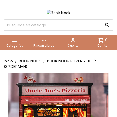


more_horiz

shopping_cart
0
Categorías
Rincón Libros
Cuenta
Carrito
Inicio
BOOK NOOK
BOOK NOOK PIZZERIA JOE`S
(SPIDERMAN)