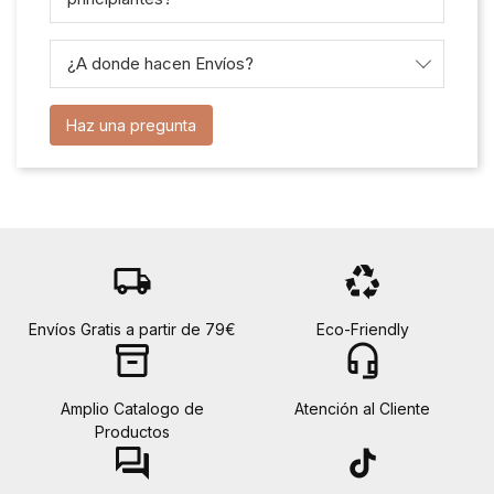
¿A donde hacen Envíos?
Haz una pregunta
local_shipping
recycling
Envíos Gratis a partir de 79€
Eco-Friendly
inventory_2
headset_mic
Amplio Catalogo de
Atención al Cliente
Productos
forum
tiktok