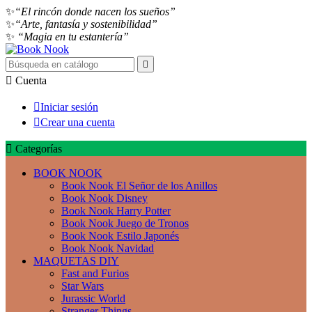
✨
“El rincón donde nacen los sueños”
✨
“Arte, fantasía y sostenibilidad”
✨
“Magia en tu estantería”


Cuenta

Iniciar sesión

Crear una cuenta

Categorías
BOOK NOOK
Book Nook El Señor de los Anillos
Book Nook Disney
Book Nook Harry Potter
Book Nook Juego de Tronos
Book Nook Estilo Japonés
Book Nook Navidad
MAQUETAS DIY
Fast and Furios
Star Wars
Jurassic World
Stranger Things