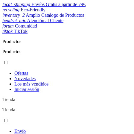
local_shipping
Envíos Gratis a partir de 79€
recycling
Eco-Friendly
inventory_2
Amplio Catalogo de Productos
headset_mic
Atención al Cliente
forum
Comunidad
tiktok
TikTok
Productos
Productos


Ofertas
Novedades
Los más vendidos
Iniciar sesión
Tienda
Tienda


Envío